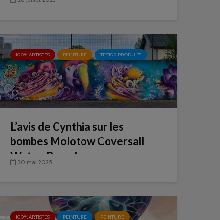
100% ARTISTES
PEINTURE
TESTS & PRODUITS
L’avis de Cynthia sur les
bombes Molotow Coversall
Water-Based
30 mai 2025
100% ARTISTES
PEINTURE
PEINTURE