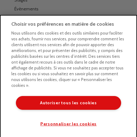
Stages
Évènements
Les magasins Géants
Choisir vos préférences en matière de cookies
Trouver nos magasins
Nous utilisons des cookies et des outils similaires pour faciliter
vos achats, fournir nos services, pour comprendre comment les
La newsletter des magasins
clients utilisent nos services afin de pouvoir apporter des
améliorations, et pour présenter des publicités, y compris des
Feuilleter le Guide
publicités basées sur les centres d’intérêt. Des services tiers
ont également recours à ces outils dans le cadre de notre
Gratuit : intégrer le Guide
affichage de publicités. Si vous ne souhaitez pas accepter tous
les cookies ou si vous souhaitez en savoir plus sur comment
Marques Beaux-Arts
nous utilisons les cookies, cliquer sur « Personnaliser les
cookies ».
Matériel pour l’aquarelle
Matériel pour l’acrylique
Autoriser tous les cookies
Matériel pour l’huile
Copyright © 2026 LE GEANT DES BEAUX ARTS
Personnaliser les cookies
/* ]]> */