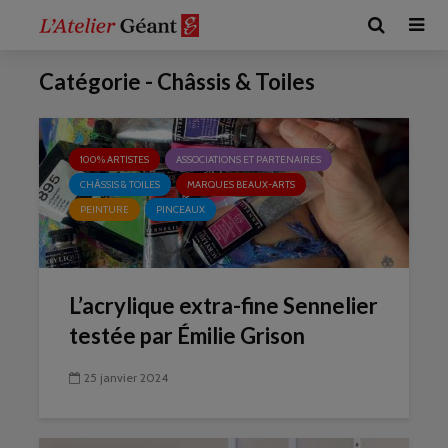
Catégorie - Châssis & Toiles
100% ARTISTES
ASSOCIATIONS ET PARTENAIRES
CHÂSSIS & TOILES
MARQUES BEAUX-ARTS
PEINTURE
PINCEAUX
L’acrylique extra-fine Sennelier
testée par Émilie Grison
25 janvier 2024