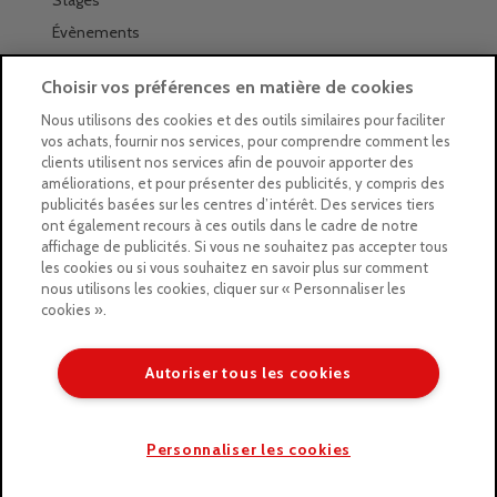
Stages
Évènements
Les magasins Géants
Choisir vos préférences en matière de cookies
Trouver nos magasins
Nous utilisons des cookies et des outils similaires pour faciliter
vos achats, fournir nos services, pour comprendre comment les
La newsletter des magasins
clients utilisent nos services afin de pouvoir apporter des
améliorations, et pour présenter des publicités, y compris des
Feuilleter le Guide
publicités basées sur les centres d’intérêt. Des services tiers
ont également recours à ces outils dans le cadre de notre
Gratuit : intégrer le Guide
affichage de publicités. Si vous ne souhaitez pas accepter tous
les cookies ou si vous souhaitez en savoir plus sur comment
Marques Beaux-Arts
nous utilisons les cookies, cliquer sur « Personnaliser les
cookies ».
Matériel pour l’aquarelle
Matériel pour l’acrylique
Autoriser tous les cookies
Matériel pour l’huile
Copyright © 2026 LE GEANT DES BEAUX ARTS
Personnaliser les cookies
/* ]]> */