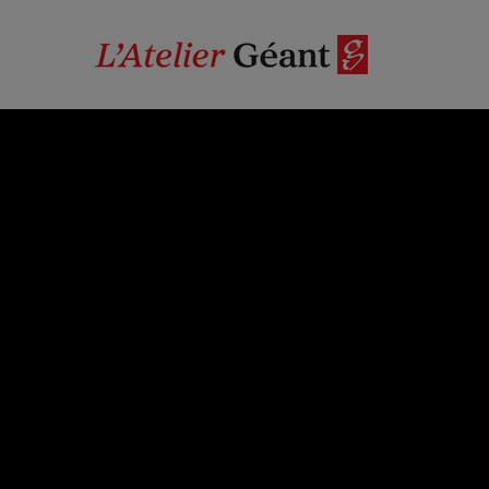
100% ARTISTES
1
TESTS & PRODUITS
TES
Les 10 produits
coups de cœur de
mat
Cynthia
art
Dormeyer 2025
re
Il y a 10 mois
Ajouter un commentaire
A