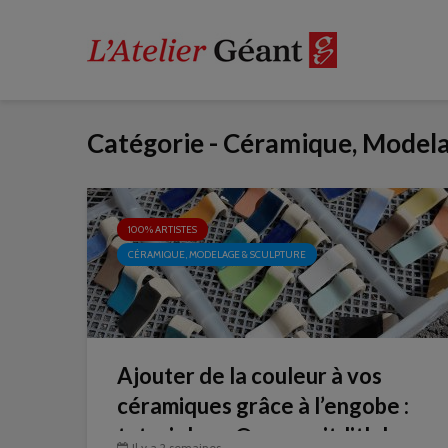
Catégorie - Céramique, Model
100% ARTISTES
CÉRAMIQUE, MODELAGE & SCULPTURE
Ajouter de la couleur à vos
céramiques grâce à l’engobe :
tutoriel par @onauraitditlalune
Il y a 2 semaines