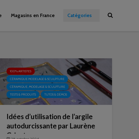
e
Magasins en France
Catégories
100% ARTISTES
CÉRAMIQUE MODELAGE & SCULPTURE
CÉRAMIQUE, MODELAGE & SCULPTURE
TESTS & PRODUITS
TUTOS & DÉMOS
Idées d’utilisation de l’argile
autodurcissante par Laurène
Grisot
28 octobre 2024