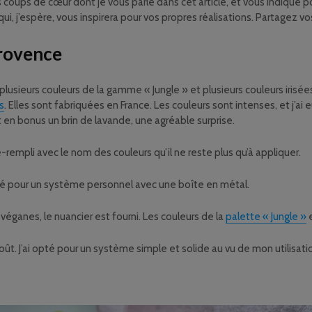
 coups de cœur dont je vous parle dans cet article, et vous indique pou
qui, j’espère, vous inspirera pour vos propres réalisations. Partagez
Provence
plusieurs couleurs de la gamme « Jungle » et plusieurs couleurs iris
s
. Elles sont fabriquées en France. Les couleurs sont intenses, et j’ai 
t en bonus un brin de lavande, une agréable surprise.
ré-rempli avec le nom des couleurs qu’il ne reste plus qu’à appliquer.
opté pour un système personnel avec une boîte en métal.
 véganes, le nuancier est fourni. Les couleurs de la
palette « Jungle »
e
oût. J’ai opté pour un système simple et solide au vu de mon utilisat