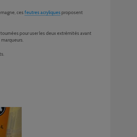
llemagne, ces
feutres acryliques
proposent
etournées pour user les deux extrémités avant
s marqueurs.
ts.