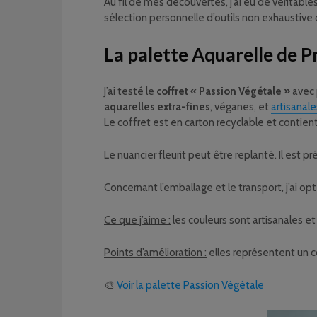
Au fil de mes découvertes, j’ai eu de véritables
sélection personnelle d’outils non exhaustive 
La palette Aquarelle de 
J’ai testé le
coffret « Passion Végétale »
avec 
aquarelles extra-fines
, véganes, et
artisanale
Le coffret est en carton recyclable et contien
Le nuancier fleurit peut être replanté. Il est p
Concernant l’emballage et le transport, j’ai 
Ce que j’aime :
les couleurs sont artisanales et
Points d’amélioration :
elles représentent un c
🎨
Voir la palette Passion Végétale