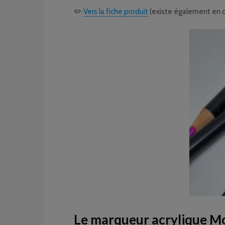
✏️
Vers la fiche produit
(existe également en co
Le marqueur acrylique Mo