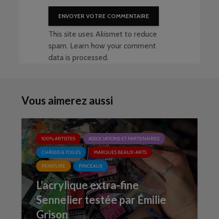
This site uses Akismet to reduce
spam.
Learn how your comment
data is processed
.
Vous aimerez aussi
100% ARTISTES
ASSOCIATIONS ET PARTENAIRES
CHÂSSIS & TOILES
MARQUES BEAUX-ARTS
PEINTURE
PINCEAUX
L’acrylique extra-fine
Sennelier testée par Émilie
Grison