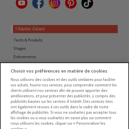
l’Atelier Géant
Tests & Produits
Stages
Évènements
Les magasins Géants
Choisir vos préférences en matière de cookies
Trouver nos magasins
Nous utilisons des cookies et des outils similaires pour faciliter
vos achats, fournir nos services, pour comprendre comment les
La newsletter des magasins
clients utilisent nos services afin de pouvoir apporter des
améliorations, et pour présenter des publicités, y compris des
Feuilleter le Guide
publicités basées sur les centres d’intérêt. Des services tiers
ont également recours à ces outils dans le cadre de notre
Gratuit : intégrer le Guide
affichage de publicités. Si vous ne souhaitez pas accepter tous
les cookies ou si vous souhaitez en savoir plus sur comment
Marques Beaux-Arts
nous utilisons les cookies, cliquer sur « Personnaliser les
cookies ».