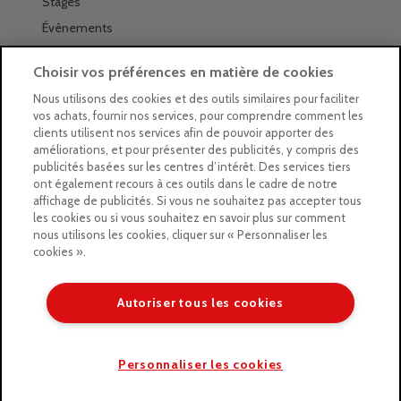
Stages
Évènements
Les magasins Géants
Choisir vos préférences en matière de cookies
Trouver nos magasins
Nous utilisons des cookies et des outils similaires pour faciliter
vos achats, fournir nos services, pour comprendre comment les
La newsletter des magasins
clients utilisent nos services afin de pouvoir apporter des
améliorations, et pour présenter des publicités, y compris des
Feuilleter le Guide
publicités basées sur les centres d’intérêt. Des services tiers
ont également recours à ces outils dans le cadre de notre
Gratuit : intégrer le Guide
affichage de publicités. Si vous ne souhaitez pas accepter tous
les cookies ou si vous souhaitez en savoir plus sur comment
Marques Beaux-Arts
nous utilisons les cookies, cliquer sur « Personnaliser les
cookies ».
Matériel pour l’aquarelle
Matériel pour l’acrylique
Autoriser tous les cookies
Matériel pour l’huile
Copyright © 2026 LE GEANT DES BEAUX ARTS
Personnaliser les cookies
/* ]]> */