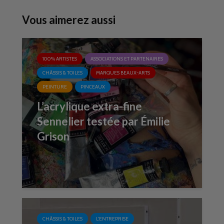
Vous aimerez aussi
100% ARTISTES
ASSOCIATIONS ET PARTENAIRES
CHÂSSIS & TOILES
MARQUES BEAUX-ARTS
PEINTURE
PINCEAUX
L’acrylique extra-fine
Sennelier testée par Émilie
Grison
CHÂSSIS & TOILES
L'ENTREPRISE