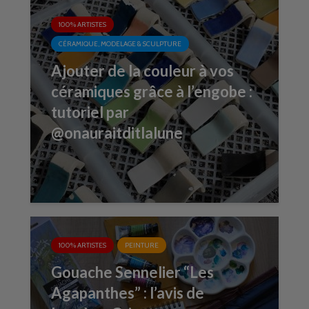
100% ARTISTES
CÉRAMIQUE, MODELAGE & SCULPTURE
Ajouter de la couleur à vos
céramiques grâce à l’engobe :
tutoriel par
@onauraitditlalune
100% ARTISTES
PEINTURE
Gouache Sennelier “Les
Agapanthes” : l’avis de