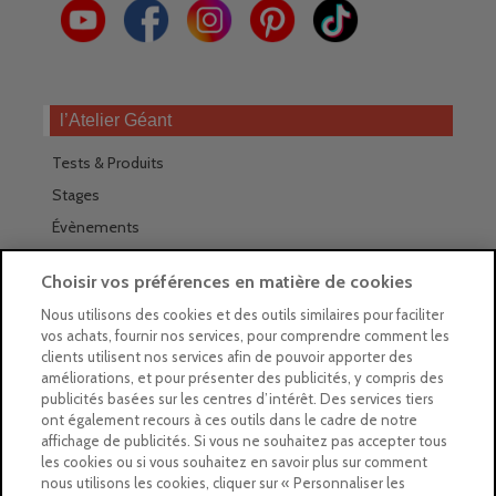
l’Atelier Géant
Tests & Produits
Stages
Évènements
Les magasins Géants
Choisir vos préférences en matière de cookies
Trouver nos magasins
Nous utilisons des cookies et des outils similaires pour faciliter
vos achats, fournir nos services, pour comprendre comment les
La newsletter des magasins
clients utilisent nos services afin de pouvoir apporter des
améliorations, et pour présenter des publicités, y compris des
Feuilleter le Guide
publicités basées sur les centres d’intérêt. Des services tiers
ont également recours à ces outils dans le cadre de notre
Gratuit : intégrer le Guide
affichage de publicités. Si vous ne souhaitez pas accepter tous
les cookies ou si vous souhaitez en savoir plus sur comment
Marques Beaux-Arts
nous utilisons les cookies, cliquer sur « Personnaliser les