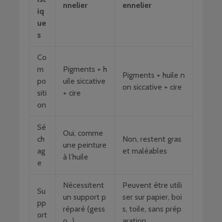
nnelier
ennelier
iq
ue
s
Co
m
Pigments + h
Pigments + huile n
po
uile siccative
on siccative + cire
siti
+ cire
on
Sé
Oui, comme
ch
Non, restent gras
une peinture
ag
et maléables
à l’huile
e
Nécessitent
Peuvent être utili
Su
un support p
ser sur papier, boi
pp
réparé (gess
s, toile, sans prép
ort
o…)
aration