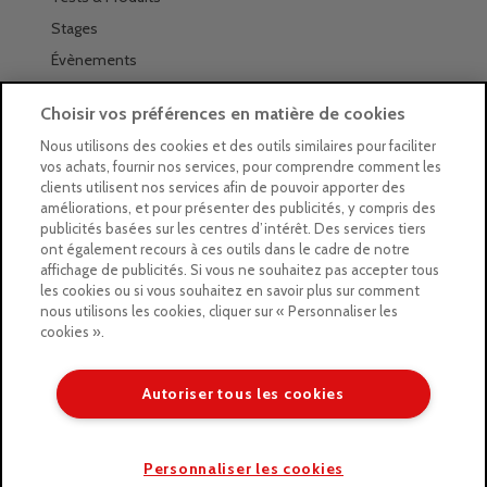
Stages
Évènements
Les magasins Géants
Choisir vos préférences en matière de cookies
Trouver nos magasins
Nous utilisons des cookies et des outils similaires pour faciliter
vos achats, fournir nos services, pour comprendre comment les
La newsletter des magasins
clients utilisent nos services afin de pouvoir apporter des
améliorations, et pour présenter des publicités, y compris des
Feuilleter le Guide
publicités basées sur les centres d’intérêt. Des services tiers
ont également recours à ces outils dans le cadre de notre
Gratuit : intégrer le Guide
affichage de publicités. Si vous ne souhaitez pas accepter tous
les cookies ou si vous souhaitez en savoir plus sur comment
Marques Beaux-Arts
nous utilisons les cookies, cliquer sur « Personnaliser les
cookies ».
Matériel pour l’aquarelle
Matériel pour l’acrylique
Autoriser tous les cookies
Matériel pour l’huile
Copyright © 2026 LE GEANT DES BEAUX ARTS
Personnaliser les cookies