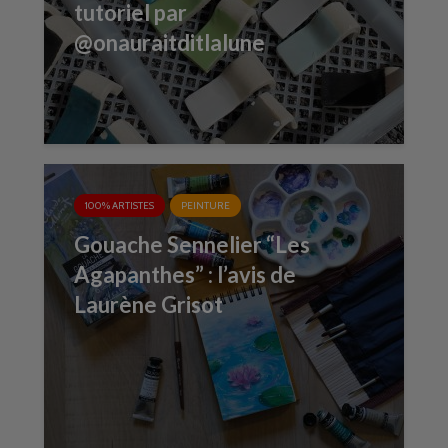
tutoriel par
@onauraitditlalune
100% ARTISTES
PEINTURE
Gouache Sennelier “Les
Agapanthes” : l’avis de
Laurène Grisot