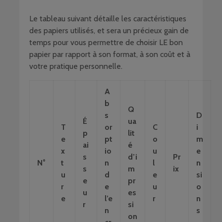
Le tableau suivant détaille les caractéristiques
des papiers utilisés, et sera un précieux gain de
temps pour vous permettre de choisir LE bon
papier par rapport à son format, à son coût et à
votre pratique personnelle.
A
b
Q
s
D
É
ua
T
or
C
i
p
lit
e
pt
o
m
ai
é
x
io
u
e
s
d’i
Pr
N°
t
n
l
n
s
m
ix
u
d
e
si
e
pr
r
e
u
o
u
es
e
l’e
r
n
r
si
n
s
on