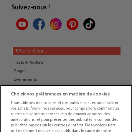
Suivez-nous !
l’Atelier Géant
Tests & Produits
Stages
Évènements
Les magasins Géants
Choisir vos préférences en matière de cookies
Trouver nos magasins
Nous utilisons des cookies et des outils similaires pour faciliter
vos achats, fournir nos services, pour comprendre comment les
La newsletter des magasins
clients utilisent nos services afin de pouvoir apporter des
améliorations, et pour présenter des publicités, y compris des
Feuilleter le Guide
publicités basées sur les centres d’intérêt. Des services tiers
ont également recours à ces outils dans le cadre de notre