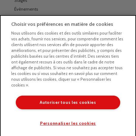
Stages
Évènements
Les magasins Géants
Choisir vos préférences en matière de cookies
Trouver nos magasins
Nous utilisons des cookies et des outils similaires pour faciliter
vos achats, fournir nos services, pour comprendre comment les
La newsletter des magasins
clients utilisent nos services afin de pouvoir apporter des
améliorations, et pour présenter des publicités, y compris des
Feuilleter le Guide
publicités basées sur les centres d’intérêt. Des services tiers
ont également recours à ces outils dans le cadre de notre
Gratuit : intégrer le Guide
affichage de publicités. Si vous ne souhaitez pas accepter tous
les cookies ou si vous souhaitez en savoir plus sur comment
Marques Beaux-Arts
nous utilisons les cookies, cliquer sur « Personnaliser les
cookies ».
Matériel pour l’aquarelle
Matériel pour l’acrylique
Autoriser tous les cookies
Matériel pour l’huile
Copyright © 2026 LE GEANT DES BEAUX ARTS
Personnaliser les cookies
/* ]]> */