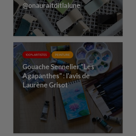
@onauraitditlalune
100% ARTISTES
PEINTURE
Gouache Sennelier “Les
Agapanthes” : l’avis de
Laurène Grisot