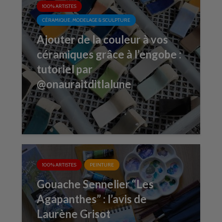
100% ARTISTES
CÉRAMIQUE, MODELAGE & SCULPTURE
Ajouter de la couleur à vos
céramiques grâce à l’engobe :
tutoriel par
@onauraitditlalune
100% ARTISTES
PEINTURE
Gouache Sennelier “Les
Agapanthes” : l’avis de
Laurène Grisot