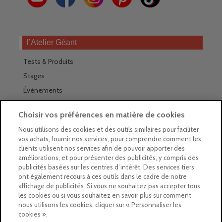
l’Atelier Géant
Tests & Produits
Stages
Évènements
Les magasins Géants
Choisir vos préférences en matière de cookies
Trouver nos magasins
Nous utilisons des cookies et des outils similaires pour faciliter
vos achats, fournir nos services, pour comprendre comment les
La newsletter des magasins
clients utilisent nos services afin de pouvoir apporter des
améliorations, et pour présenter des publicités, y compris des
Feuilleter le Guide
publicités basées sur les centres d’intérêt. Des services tiers
ont également recours à ces outils dans le cadre de notre
Gratuit : intégrer le Guide
affichage de publicités. Si vous ne souhaitez pas accepter tous
les cookies ou si vous souhaitez en savoir plus sur comment
Marques Beaux-Arts
nous utilisons les cookies, cliquer sur « Personnaliser les
cookies ».
Matériel pour l’aquarelle