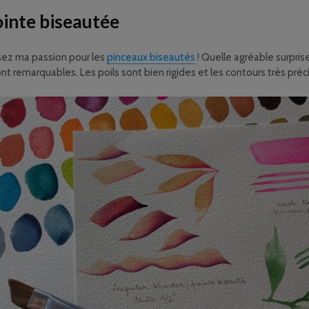
ointe biseautée
sez ma passion pour les
pinceaux biseautés
! Quelle agréable surpris
ont remarquables. Les poils sont bien rigides et les contours très préc