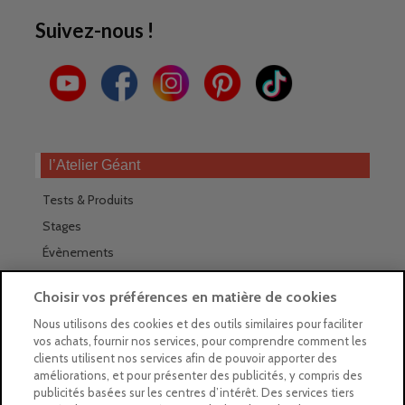
Suivez-nous !
l’Atelier Géant
Tests & Produits
Stages
Évènements
Les magasins Géants
Choisir vos préférences en matière de cookies
Trouver nos magasins
Nous utilisons des cookies et des outils similaires pour faciliter
vos achats, fournir nos services, pour comprendre comment les
La newsletter des magasins
clients utilisent nos services afin de pouvoir apporter des
améliorations, et pour présenter des publicités, y compris des
Feuilleter le Guide
publicités basées sur les centres d’intérêt. Des services tiers