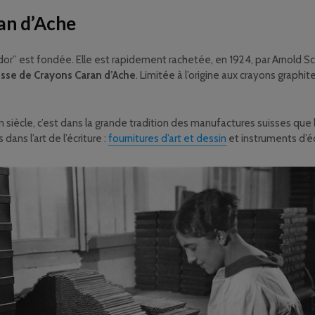
an d’Ache
idor” est fondée. Elle est rapidement rachetée, en 1924, par Arnold Sc
isse de Crayons Caran d’Ache
. Limitée à l’origine aux crayons graphi
un siècle, c’est dans la grande tradition des manufactures suisses que
ans l’art de l’écriture :
fournitures d’art et dessin
et instruments d’éc