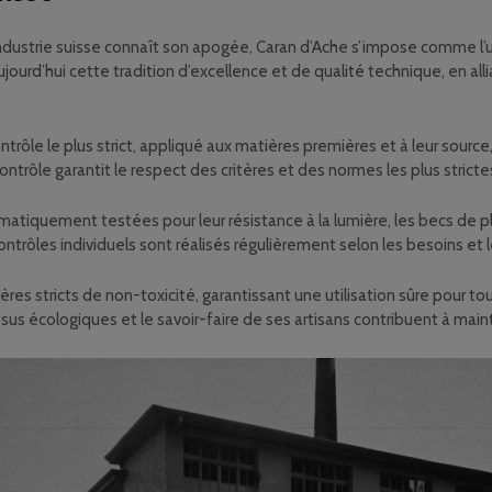
industrie suisse connaît son apogée, Caran d’Ache s’impose comme l
jourd’hui cette tradition d’excellence et de qualité technique, en all
ôle le plus strict, appliqué aux matières premières et à leur source, 
contrôle garantit le respect des critères et des normes les plus stricte
atiquement testées pour leur résistance à la lumière, les becs de plum
contrôles individuels sont réalisés régulièrement selon les besoins et 
res stricts de non-toxicité, garantissant une utilisation sûre pour tous
s écologiques et le savoir-faire de ses artisans contribuent à maint