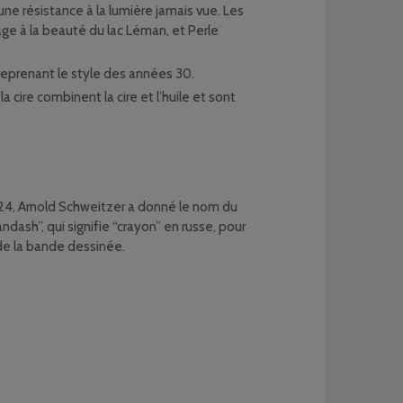
ne résistance à la lumière jamais vue. Les
age à la beauté du lac Léman, et Perle
 reprenant le style des années 30.
la cire combinent la cire et l’huile et sont
1924, Arnold Schweitzer a donné le nom du
ndash”, qui signifie “crayon” en russe, pour
 de la bande dessinée.