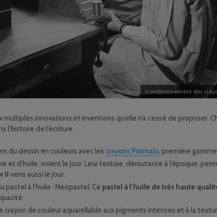
Conditionnement des cray
x multiples innovations et inventions qu’elle n’a cessé de proposer.
l’histoire de l’écriture.
vers du dessin en couleurs avec les
crayons Prismalo
, première gamm
ire et d’huile, voient le jour. Leur texture, déroutante à l’époque, per
 II
verra aussi le jour.
u pastel à l’huile : Neopastel. Ce
pastel à l’huile de très haute qualit
opacité.
 le crayon de couleur aquarellable aux pigments intenses et à la textur