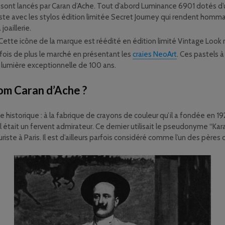
 sont lancés par Caran d’Ache. Tout d’abord Luminance 6901 dotés d’u
este avec les stylos édition limitée Secret Journey qui rendent homm
joaillerie.
 Cette icône de la marque est réédité en édition limité Vintage Look
fois de plus le marché en présentant les
craies NeoArt
. Ces pastels à 
a lumière exceptionnelle de 100 ans.
nom Caran d’Ache ?
e historique : à la fabrique de crayons de couleur qu’il a fondée en 
 était un fervent admirateur. Ce dernier utilisait le pseudonyme “Kara
riste à Paris. Il est d’ailleurs parfois considéré comme l’un des pères