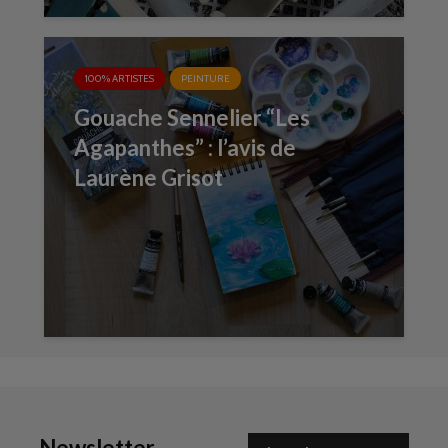
100% ARTISTES
PEINTURE
Gouache Sennelier “Les
Agapanthes” : l’avis de
Laurène Grisot
Newsletter