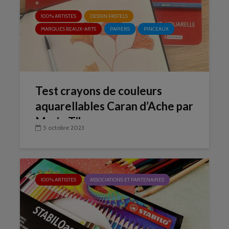
100% ARTISTES
DESSIN PASTELS
MARQUES BEAUX-ARTS
PAPIERS
PINCEAUX
Test crayons de couleurs
aquarellables Caran d’Ache par
Marie Tiburce
5 octobre 2023
100% ARTISTES
ASSOCIATIONS ET PARTENAIRES