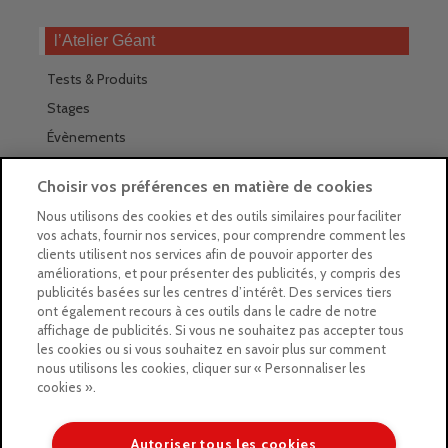
l’Atelier Géant
Tests & Produits
Stages
Évènements
Les magasins Géants
Choisir vos préférences en matière de cookies
Trouver nos magasins
Nous utilisons des cookies et des outils similaires pour faciliter
vos achats, fournir nos services, pour comprendre comment les
La newsletter des magasins
clients utilisent nos services afin de pouvoir apporter des
améliorations, et pour présenter des publicités, y compris des
Feuilleter le Guide
publicités basées sur les centres d’intérêt. Des services tiers
ont également recours à ces outils dans le cadre de notre
Gratuit : intégrer le Guide
affichage de publicités. Si vous ne souhaitez pas accepter tous
les cookies ou si vous souhaitez en savoir plus sur comment
Marques Beaux-Arts
nous utilisons les cookies, cliquer sur « Personnaliser les
cookies ».
Matériel pour l’aquarelle
Matériel pour l’acrylique
Autoriser tous les cookies