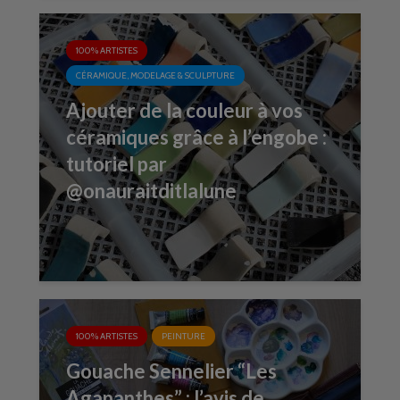
100% ARTISTES
CÉRAMIQUE, MODELAGE & SCULPTURE
Ajouter de la couleur à vos
céramiques grâce à l’engobe :
tutoriel par
@onauraitditlalune
100% ARTISTES
PEINTURE
Gouache Sennelier “Les
Agapanthes” : l’avis de