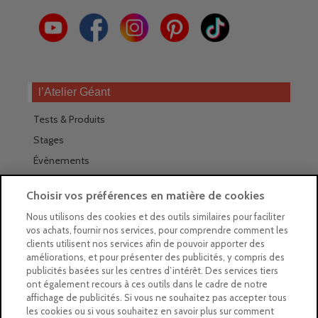
l’Atelier Géant
Tests & Produits
Stages
Évènements
Les magasins Géants
Choisir vos préférences en matière de cookies
Trouver nos magasins
Nous utilisons des cookies et des outils similaires pour faciliter
vos achats, fournir nos services, pour comprendre comment les
La newsletter des magasins
clients utilisent nos services afin de pouvoir apporter des
améliorations, et pour présenter des publicités, y compris des
Feuilleter le Guide
publicités basées sur les centres d’intérêt. Des services tiers
ont également recours à ces outils dans le cadre de notre
Gratuit : intégrer le Guide
affichage de publicités. Si vous ne souhaitez pas accepter tous
les cookies ou si vous souhaitez en savoir plus sur comment
Marques Beaux-Arts