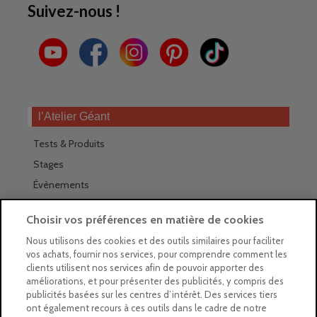
Suivez-nous !
l’Atelier Géant
Tests & Produits
Stages
Évènements
Les magasins Géants
Choisir vos préférences en matière de cookies
Trouver nos magasins
Nous utilisons des cookies et des outils similaires pour faciliter
vos achats, fournir nos services, pour comprendre comment les
La newsletter des magasins
clients utilisent nos services afin de pouvoir apporter des
améliorations, et pour présenter des publicités, y compris des
Feuilleter le Guide
publicités basées sur les centres d’intérêt. Des services tiers
ont également recours à ces outils dans le cadre de notre
Gratuit : intégrer le Guide