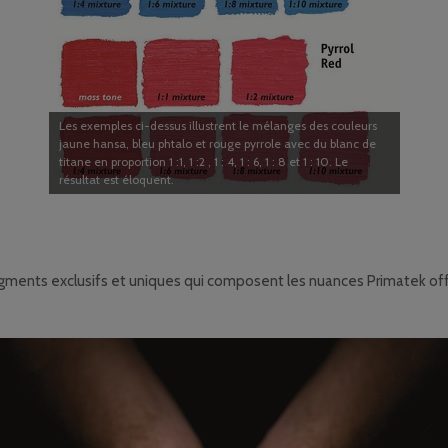
Les exemples ci-dessus illustrent le mélanges des couleurs
jaune hansa, bleu phtalo et rouge pyrrole avec du blanc de
titane en proportion 1 :1, 1 :2 , 1 : 4, 1 : 6, 1 : 8 et 1 : 10. Le
résultat est éloquent.
igments exclusifs et uniques qui composent les nuances Primatek off