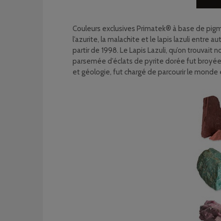
Couleurs exclusives Primatek® à base de pigme
l’azurite, la malachite et le lapis lazuli entr
partir de 1998. Le Lapis Lazuli, qu’on trouva
parsemée d’éclats de pyrite dorée fut broyée 
et géologie, fut chargé de parcourir le monde e