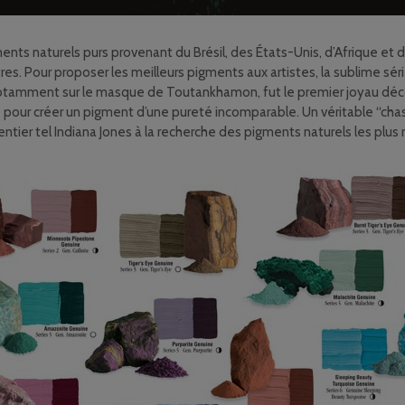
nts naturels purs provenant du Brésil, des États-Unis, d’Afrique et 
e autres. Pour proposer les meilleurs pigments aux artistes, la sublime 
it notamment sur le masque de Toutankhamon, fut le premier joyau déc
pour créer un pigment d’une pureté incomparable. Un véritable “cha
ntier tel Indiana Jones à la recherche des pigments naturels les plus r