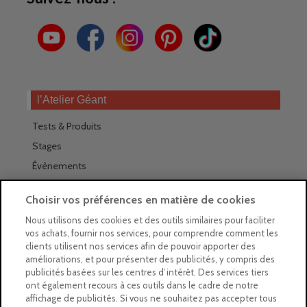
l’Atelier Géant
Tests & Produits
Stages
Évènements
Les magasins Géants
Choisir vos préférences en matière de cookies
Trouver nos magasins
Nous utilisons des cookies et des outils similaires pour faciliter
vos achats, fournir nos services, pour comprendre comment les
La newsletter des magasins
clients utilisent nos services afin de pouvoir apporter des
améliorations, et pour présenter des publicités, y compris des
Feuilleter le Guide
publicités basées sur les centres d’intérêt. Des services tiers
ont également recours à ces outils dans le cadre de notre
Gratuit : intégrer le Guide
affichage de publicités. Si vous ne souhaitez pas accepter tous