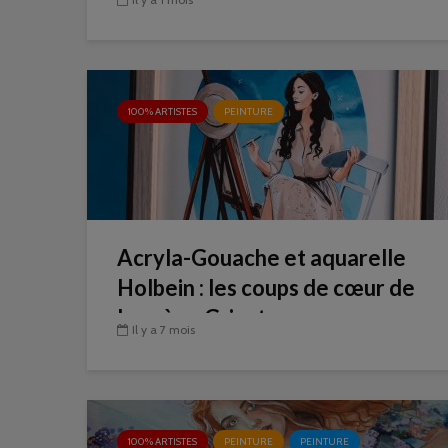
100% ARTISTES
PEINTURE
Acryla-Gouache et aquarelle
Holbein : les coups de cœur de
Laurène Grisot
Il y a 7 mois
100% ARTISTES
PEINTURE
PEINTURE