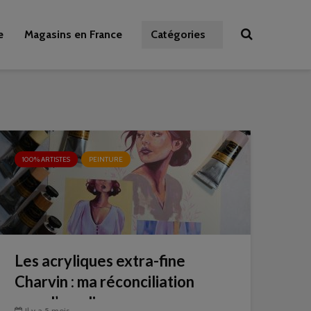
e
Magasins en France
Catégories
100% ARTISTES
PEINTURE
Les acryliques extra-fine
Charvin : ma réconciliation
avec l’acrylique
Il y a 5 mois