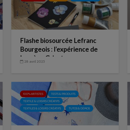
Flashe biosourcée Lefranc
Bourgeois : l’expérience de
Laurène Grisot
28 avril 2025
100% ARTISTES
TESTS & PRODUITS
TEXTILE & LOISIRS CRÉATIFS
TEXTILES & LOISIRS CRÉATIFS
TUTOS & DÉMOS