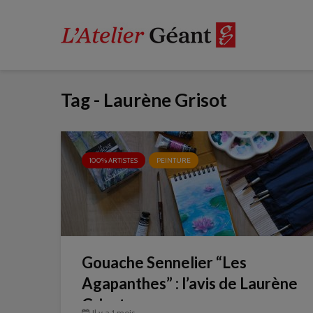
Tag - Laurène Grisot
100% ARTISTES
PEINTURE
Gouache Sennelier “Les
Agapanthes” : l’avis de Laurène
Grisot
Il y a 1 mois