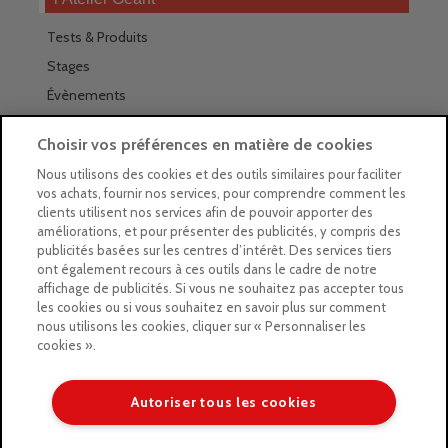
Tests & Produits
Stages
Évènements
Les magasins Géants
Choisir vos préférences en matière de cookies
Trouver nos magasins
Nous utilisons des cookies et des outils similaires pour faciliter
vos achats, fournir nos services, pour comprendre comment les
La newsletter des magasins
clients utilisent nos services afin de pouvoir apporter des
améliorations, et pour présenter des publicités, y compris des
Feuilleter le Guide
publicités basées sur les centres d’intérêt. Des services tiers
ont également recours à ces outils dans le cadre de notre
Gratuit : intégrer le Guide
affichage de publicités. Si vous ne souhaitez pas accepter tous
les cookies ou si vous souhaitez en savoir plus sur comment
Marques Beaux-Arts
nous utilisons les cookies, cliquer sur « Personnaliser les
cookies ».
Matériel pour l’aquarelle
Matériel pour l’acrylique
Autoriser tous les cookies
Matériel pour l’huile