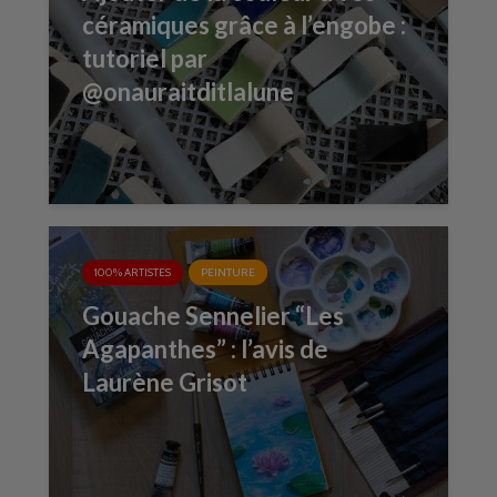
céramiques grâce à l’engobe :
tutoriel par
@onauraitditlalune
100% ARTISTES
PEINTURE
Gouache Sennelier “Les
Agapanthes” : l’avis de
Laurène Grisot