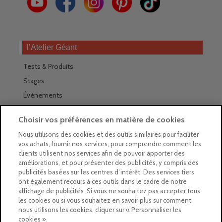
l’Atelier Géant
Tests & Produits
Stages
Évènements
Les magasins Géants
Choisir vos préférences en matière de cookies
Trouver nos magasins
Nous utilisons des cookies et des outils similaires pour faciliter
vos achats, fournir nos services, pour comprendre comment les
La newsletter des magasins
clients utilisent nos services afin de pouvoir apporter des
améliorations, et pour présenter des publicités, y compris des
Feuilleter le Guide
publicités basées sur les centres d’intérêt. Des services tiers
ont également recours à ces outils dans le cadre de notre
Gratuit : intégrer le Guide
affichage de publicités. Si vous ne souhaitez pas accepter tous
les cookies ou si vous souhaitez en savoir plus sur comment
Marques Beaux-Arts
nous utilisons les cookies, cliquer sur « Personnaliser les
cookies ».