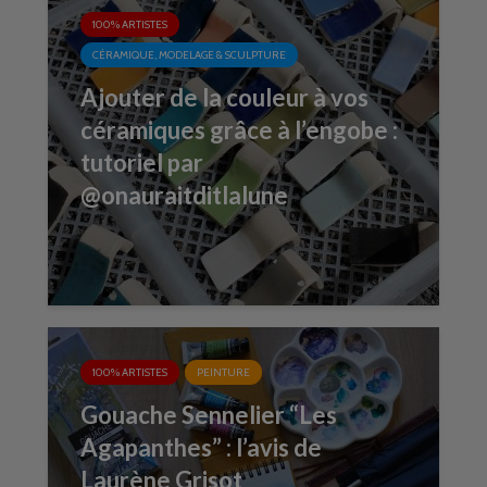
100% ARTISTES
CÉRAMIQUE, MODELAGE & SCULPTURE
Ajouter de la couleur à vos
céramiques grâce à l’engobe :
tutoriel par
@onauraitditlalune
100% ARTISTES
PEINTURE
Gouache Sennelier “Les
Agapanthes” : l’avis de
Laurène Grisot