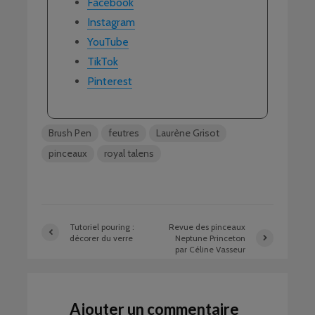
Facebook
Instagram
YouTube
TikTok
Pinterest
Brush Pen
feutres
Laurène Grisot
pinceaux
royal talens
Tutoriel pouring :
Revue des pinceaux
décorer du verre
Neptune Princeton
par Céline Vasseur
Ajouter un commentaire