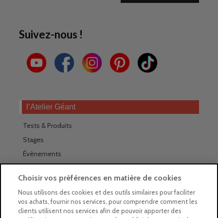
Suivez-nous !
l’Atelier Géant
Tests & Produits
Stages
Évènements
Les magasins Géants
Choisir vos préférences en matière de cookies
Trouver nos magasins
Nous utilisons des cookies et des outils similaires pour faciliter
vos achats, fournir nos services, pour comprendre comment les
La newsletter des magasins
clients utilisent nos services afin de pouvoir apporter des