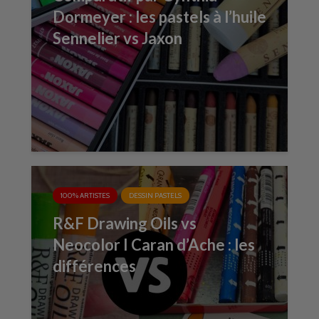
Dormeyer : les pastels à l’huile
Sennelier vs Jaxon
100% ARTISTES
DESSIN PASTELS
R&F Drawing Oils vs
Neocolor I Caran d’Ache : les
différences