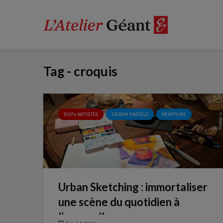
Tag - croquis
100% ARTISTES
DESSIN PASTELS
PEINTURE
Urban Sketching : immortaliser
une scène du quotidien à
l’aquarelle
Il y a 6 mois