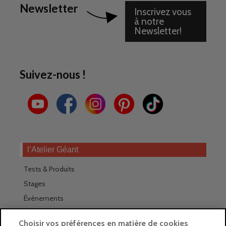
Newsletter
Inscrivez vous
à notre
Newsletter!
Suivez-nous !
l’Atelier Géant
Tests & Produits
Stages
Évènements
Les magasins Géants
Choisir vos préférences en matière de cookies