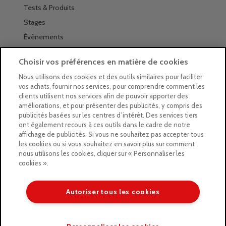
Tests & Produits
Stages
Évènements
Les magasins Géants
Choisir vos préférences en matière de cookies
Trouver nos magasins
Nous utilisons des cookies et des outils similaires pour faciliter
vos achats, fournir nos services, pour comprendre comment les
La newsletter des magasins
clients utilisent nos services afin de pouvoir apporter des
améliorations, et pour présenter des publicités, y compris des
Feuilleter le Guide
publicités basées sur les centres d’intérêt. Des services tiers
ont également recours à ces outils dans le cadre de notre
Gratuit : intégrer le Guide
affichage de publicités. Si vous ne souhaitez pas accepter tous
les cookies ou si vous souhaitez en savoir plus sur comment
Marques Beaux-Arts
nous utilisons les cookies, cliquer sur « Personnaliser les
cookies ».
Matériel pour l’aquarelle
Matériel pour l’acrylique
Autoriser tous les cookies
Matériel pour l’huile
Copyright © 2026 LE GEANT DES BEAUX ARTS