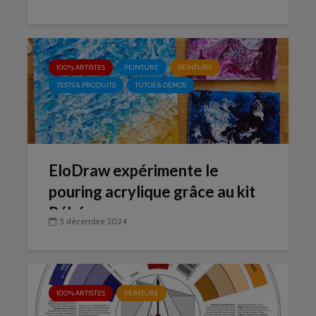
100% ARTISTES
PEINTURE
PEINTURE
TESTS & PRODUITS
TUTOS & DÉMOS
EloDraw expérimente le
pouring acrylique grâce au kit
Pébéo
5 décembre 2024
100% ARTISTES
PEINTURE