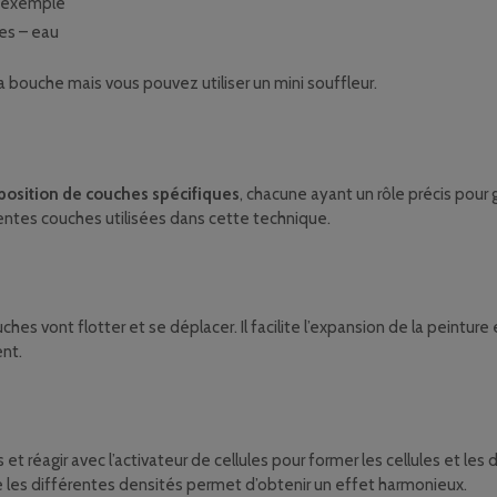
r exemple
res – eau
 bouche mais vous pouvez utiliser un mini souffleur.
position de couches spécifiques
, chacune ayant un rôle précis pour 
érentes couches utilisées dans cette technique.
ouches vont flotter et se déplacer. Il facilite l’expansion de la peintu
ent.
 et réagir avec l’activateur de cellules pour former les cellules et le
e les différentes densités permet d’obtenir un effet harmonieux.