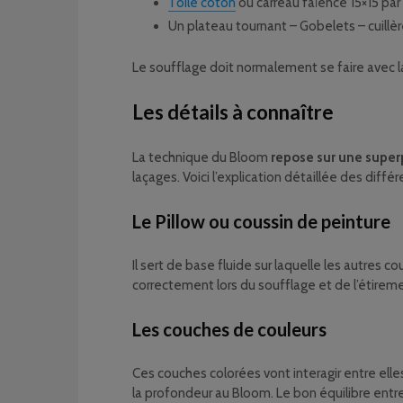
Toile coton
ou carreau faïence 15×15 pa
Un plateau tournant – Gobelets – cuillè
Le soufflage doit normalement se faire avec la
Les détails à connaître
La technique du Bloom
repose sur une super
laçages. Voici l’explication détaillée des diff
Le Pillow ou coussin de peinture
Il sert de base fluide sur laquelle les autres c
correctement lors du soufflage et de l’étirem
Les couches de couleurs
Ces couches colorées vont interagir entre elles
la profondeur au Bloom. Le bon équilibre entr