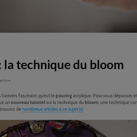
: la technique du bloom
lecture
 l’univers fascinant qu’est le
pouring
acrylique. Pour vous dépasser et
ose un
nouveau tutoriel
sur la technique du
bloom
, une technique co
etrouvez de
nombreux articles à ce sujet ici
.