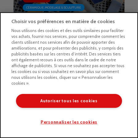
CÉRAMIQUE, MODELAGE & SCULPTURE
Ajouter de la couleur à vos
Choisir vos préférences en matière de cookies
céramiques grâce à l’engobe :
Nous utilisons des cookies et des outils similaires pour faciliter
tutoriel par
vos achats, fournir nos services, pour comprendre comment les
clients utilisent nos services afin de pouvoir apporter des
@onauraitditlalune
améliorations, et pour présenter des publicités, y compris des
publicités basées sur les centres d’intérêt. Des services tiers
ont également recours à ces outils dans le cadre de notre
affichage de publicités. Si vous ne souhaitez pas accepter tous
les cookies ou si vous souhaitez en savoir plus sur comment
nous utilisons les cookies, cliquer sur « Personnaliser les
cookies ».
100% ARTISTES
PEINTURE
Autoriser tous les cookies
Gouache Sennelier “Les
Agapanthes” : l’avis de
Personnaliser les cookies
Laurène Grisot