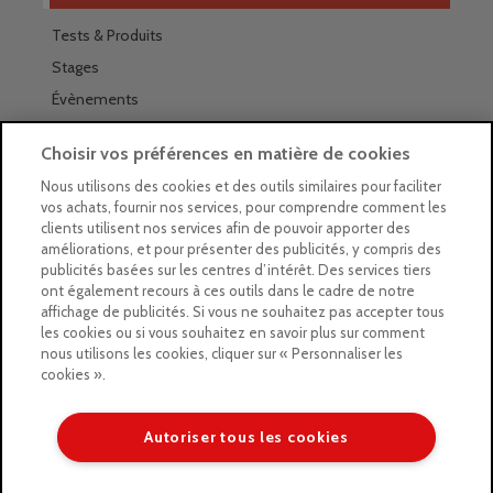
Tests & Produits
Stages
Évènements
Les magasins Géants
Choisir vos préférences en matière de cookies
Trouver nos magasins
Nous utilisons des cookies et des outils similaires pour faciliter
vos achats, fournir nos services, pour comprendre comment les
La newsletter des magasins
clients utilisent nos services afin de pouvoir apporter des
améliorations, et pour présenter des publicités, y compris des
Feuilleter le Guide
publicités basées sur les centres d’intérêt. Des services tiers
ont également recours à ces outils dans le cadre de notre
Gratuit : intégrer le Guide
affichage de publicités. Si vous ne souhaitez pas accepter tous
les cookies ou si vous souhaitez en savoir plus sur comment
Marques Beaux-Arts
nous utilisons les cookies, cliquer sur « Personnaliser les
cookies ».
Matériel pour l’aquarelle
Matériel pour l’acrylique
Autoriser tous les cookies
Matériel pour l’huile