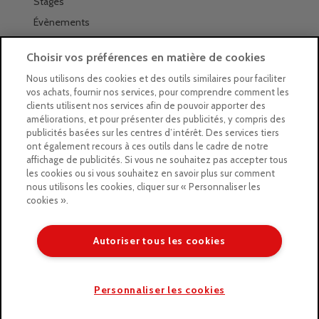
Stages
Évènements
Les magasins Géants
Choisir vos préférences en matière de cookies
Trouver nos magasins
Nous utilisons des cookies et des outils similaires pour faciliter
vos achats, fournir nos services, pour comprendre comment les
La newsletter des magasins
clients utilisent nos services afin de pouvoir apporter des
améliorations, et pour présenter des publicités, y compris des
Feuilleter le Guide
publicités basées sur les centres d’intérêt. Des services tiers
ont également recours à ces outils dans le cadre de notre
Gratuit : intégrer le Guide
affichage de publicités. Si vous ne souhaitez pas accepter tous
les cookies ou si vous souhaitez en savoir plus sur comment
Marques Beaux-Arts
nous utilisons les cookies, cliquer sur « Personnaliser les
cookies ».
Matériel pour l’aquarelle
Matériel pour l’acrylique
Autoriser tous les cookies
Matériel pour l’huile
Copyright © 2026 LE GEANT DES BEAUX ARTS
Personnaliser les cookies
/* ]]> */