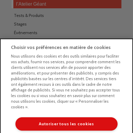
l’Atelier Géant
Tests & Produits
Stages
Évènements
Les magasins Géants
Choisir vos préférences en matière de cookies
Trouver nos magasins
Nous utilisons des cookies et des outils similaires pour faciliter
vos achats, fournir nos services, pour comprendre comment les
La newsletter des magasins
clients utilisent nos services afin de pouvoir apporter des
améliorations, et pour présenter des publicités, y compris des
Feuilleter le Guide
publicités basées sur les centres d’intérêt. Des services tiers
ont également recours à ces outils dans le cadre de notre
Gratuit : intégrer le Guide
affichage de publicités. Si vous ne souhaitez pas accepter tous
les cookies ou si vous souhaitez en savoir plus sur comment
Marques Beaux-Arts
nous utilisons les cookies, cliquer sur « Personnaliser les
cookies ».
Matériel pour l’aquarelle
Matériel pour l’acrylique
Autoriser tous les cookies
Matériel pour l’huile