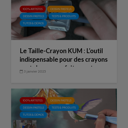
100% ARTISTES
DESSIN PASTELS
DESSIN PASTELS
TESTS & PRODUITS
TUTOS & DÉMOS
Le Taille-Crayon KUM : L’outil
indispensable pour des crayons
pastels secs parfaitement
3 janvier 2025
taillés
100% ARTISTES
DESSIN PASTELS
DESSIN PASTELS
TESTS & PRODUITS
TUTOS & DÉMOS