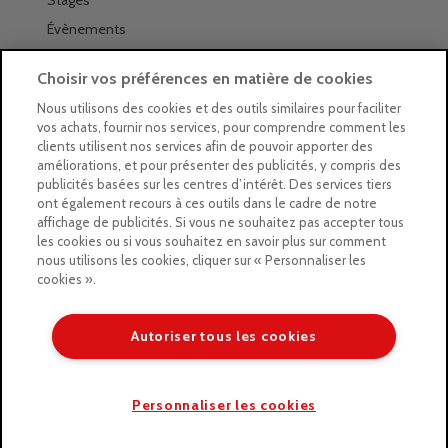
Stages
Évènements
Les magasins Géants
Choisir vos préférences en matière de cookies
Trouver nos magasins
Nous utilisons des cookies et des outils similaires pour faciliter
vos achats, fournir nos services, pour comprendre comment les
La newsletter des magasins
clients utilisent nos services afin de pouvoir apporter des
améliorations, et pour présenter des publicités, y compris des
Feuilleter le Guide
publicités basées sur les centres d’intérêt. Des services tiers
ont également recours à ces outils dans le cadre de notre
Gratuit : intégrer le Guide
affichage de publicités. Si vous ne souhaitez pas accepter tous
les cookies ou si vous souhaitez en savoir plus sur comment
Marques Beaux-Arts
nous utilisons les cookies, cliquer sur « Personnaliser les
cookies ».
Matériel pour l’aquarelle
Matériel pour l’acrylique
Autoriser tous les cookies
Matériel pour l’huile
Copyright © 2026 LE GEANT DES BEAUX ARTS
Personnaliser les cookies
/* ]]> */