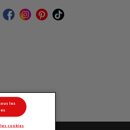
tous les
ies
 les cookies