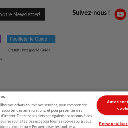
Suivez-nous !
 notre Newsletter!
Feuilleter le Guide
Gratuit : intégrer le Guide
ns
ies
Autoriser 
ciliter vos achats, fournir nos services, pour comprendre
cook
ir apporter des améliorations, et pour présenter des
s d’intérêt. Des services tiers ont également recours à ces
vous ne souhaitez pas accepter tous les cookies ou si vous
Personnaliser
okies, cliquer sur « Personnaliser les cookies ».