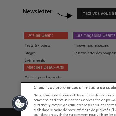
Newsletter
Inscrivez vous à
l’Atelier Géant
Les magasins Géants
Tests & Produits
Trouver nos magasins
Stages
La newsletter des magasi
Évènements
Marques Beaux-Arts
Matériel pour l’aquarelle
Matériel pour l’acrylique
Choisir vos préférences en matière de cook
Matériel pour l’huile
Nous utilisons des cookies et des outils similaires pour fa
comment les clients utilisent nos services afin de pouvo
publicités, y compris des publicités basées sur les centre
outils dans le cadre de notre affichage de publicités. Si 
souhaitez en savoir plus sur comment nous utilisons les co