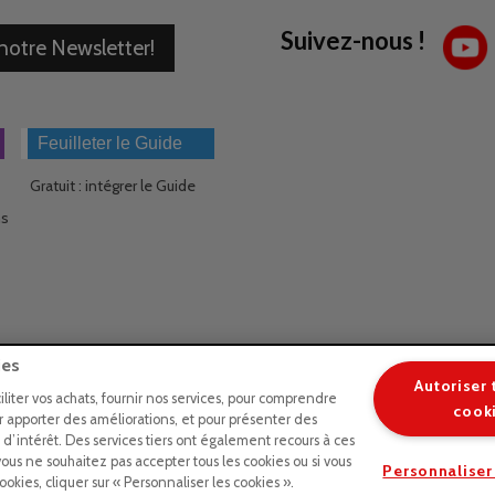
Suivez-nous !
 notre Newsletter!
Feuilleter le Guide
Gratuit : intégrer le Guide
ns
ies
Autoriser 
ciliter vos achats, fournir nos services, pour comprendre
cook
ir apporter des améliorations, et pour présenter des
s d’intérêt. Des services tiers ont également recours à ces
vous ne souhaitez pas accepter tous les cookies ou si vous
Personnaliser
okies, cliquer sur « Personnaliser les cookies ».
Copyright © 2026 LE GEANT DES BEAUX ARTS