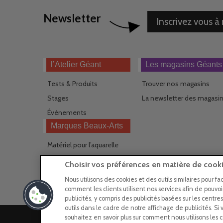
Newsletter
Inscrivez vous à
l’Atelier Géant
Les magasins Géants
Tests & Produits
Trouver nos magasins
Stages
La newsletter des magasi
Évènements
Marques Beaux-Arts
Matériel pour l’aquarelle
Matériel pour l’acrylique
Choisir vos préférences en matière de cook
Matériel pour l’huile
Nous utilisons des cookies et des outils similaires pour fa
comment les clients utilisent nos services afin de pouvo
publicités, y compris des publicités basées sur les centre
outils dans le cadre de notre affichage de publicités. Si 
souhaitez en savoir plus sur comment nous utilisons les co