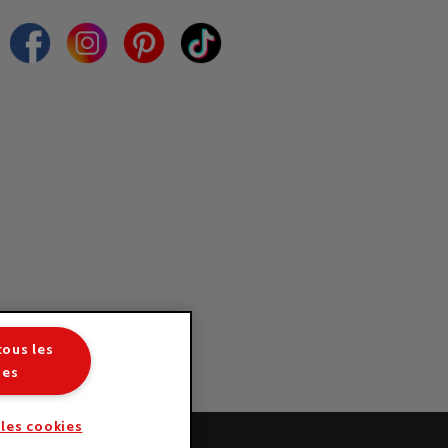
tous les
ies
 les cookies