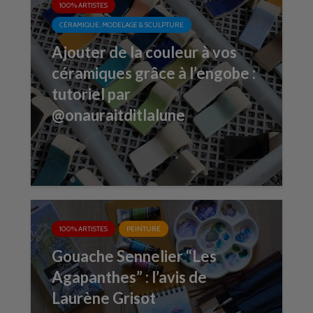
100% ARTISTES
CÉRAMIQUE, MODELAGE & SCULPTURE
Ajouter de la couleur à vos
céramiques grâce à l’engobe :
tutoriel par
@onauraitditlalune
100% ARTISTES
PEINTURE
Gouache Sennelier “Les
Agapanthes” : l’avis de
Laurène Grisot