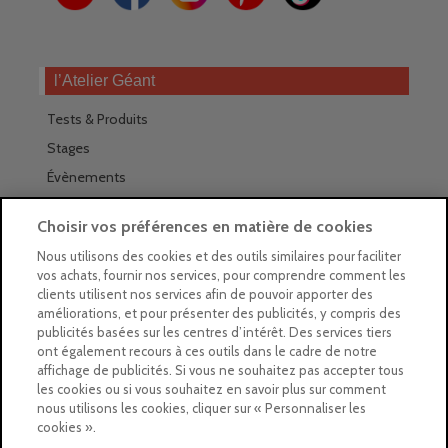
l’Atelier Géant
Tests & Produits
Stages
Évènements
Les magasins Géants
Choisir vos préférences en matière de cookies
Trouver nos magasins
Nous utilisons des cookies et des outils similaires pour faciliter
vos achats, fournir nos services, pour comprendre comment les
La newsletter des magasins
clients utilisent nos services afin de pouvoir apporter des
améliorations, et pour présenter des publicités, y compris des
Feuilleter le Guide
publicités basées sur les centres d’intérêt. Des services tiers
ont également recours à ces outils dans le cadre de notre
Gratuit : intégrer le Guide
affichage de publicités. Si vous ne souhaitez pas accepter tous
les cookies ou si vous souhaitez en savoir plus sur comment
Marques Beaux-Arts
nous utilisons les cookies, cliquer sur « Personnaliser les
cookies ».
Matériel pour l’aquarelle