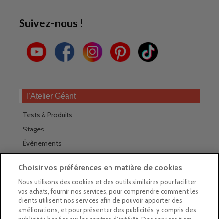
Suivez-nous !
l’Atelier Géant
Tests & Produits
Stages
Évènements
Les magasins Géants
Choisir vos préférences en matière de cookies
Trouver nos magasins
Nous utilisons des cookies et des outils similaires pour faciliter
vos achats, fournir nos services, pour comprendre comment les
La newsletter des magasins
clients utilisent nos services afin de pouvoir apporter des
améliorations, et pour présenter des publicités, y compris des
Feuilleter le Guide