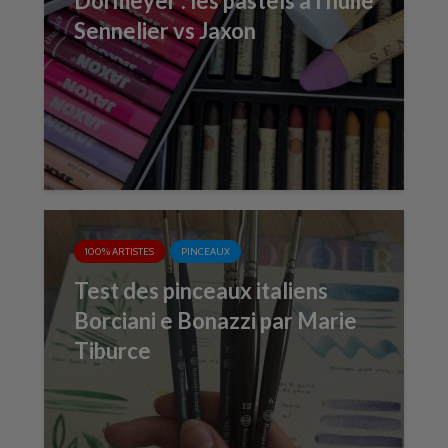
Dormeyer : les pastels à l’huile
Sennelier vs Jaxon
100% ARTISTES
PINCEAUX
Test des pinceaux italiens
Borciani e Bonazzi par Marie
Tiburce