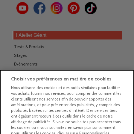
l’Atelier Géant
Tests & Produits
Stages
Évènements
Les magasins Géants
Choisir vos préférences en matière de cookies
Trouver nos magasins
Nous utilisons des cookies et des outils similaires pour faciliter
vos achats, fournir nos services, pour comprendre comment les
La newsletter des magasins
clients utilisent nos services afin de pouvoir apporter des
améliorations, et pour présenter des publicités, y compris des
Feuilleter le Guide
publicités basées sur les centres d’intérêt. Des services tiers
ont également recours à ces outils dans le cadre de notre
Gratuit : intégrer le Guide
affichage de publicités. Si vous ne souhaitez pas accepter tous
les cookies ou si vous souhaitez en savoir plus sur comment
Marques Beaux-Arts
nous utilisons les cookies, cliquer sur « Personnaliser les