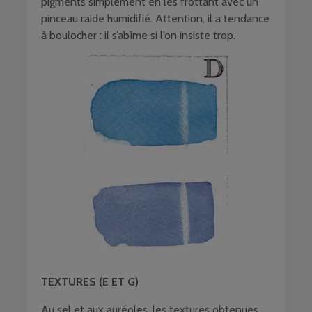
pigments simplement en les frottant avec un
pinceau raide humidifié. Attention, il a tendance
à boulocher : il s’abîme si l’on insiste trop.
TEXTURES (E ET G)
Au sel et aux auréoles, les textures obtenues