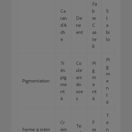
Fa
Ca
b
S
ran
De
er
t
d’A
rw
C
a
ch
ent
as
bi
e
te
lo
ll
Pi
Tr
Co
Pi
g
ès
ule
g
m
pig
urs
m
Pigmentation
e
me
do
e
n
nt
uce
nt
t
é
s
é
é
T
Cr
F
e
Te
Ferme à crém
ém
er
n