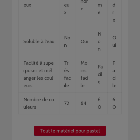
ndr
eux
eu
m
d
e
x
e
r
e
N
No
O
Soluble à l’eau
Oui
o
n
ui
n
Facilité à supe
Tr
Mo
F
Fa
rposer et mél
ès
ins
a
cil
anger les coul
fac
faci
ci
e
eurs
ile
le
le
Nombre de co
6
6
72
84
uleurs
0
0
Tout le matériel pour pastel