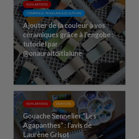
100% ARTISTES
CÉRAMIQUE, MODELAGE & SCULPTURE
Ajouter de la couleur à vos
céramiques grâce à l’engobe :
tutoriel par
@onauraitditlalune
100% ARTISTES
PEINTURE
Gouache Sennelier “Les
Agapanthes” : l’avis de
Laurène Grisot