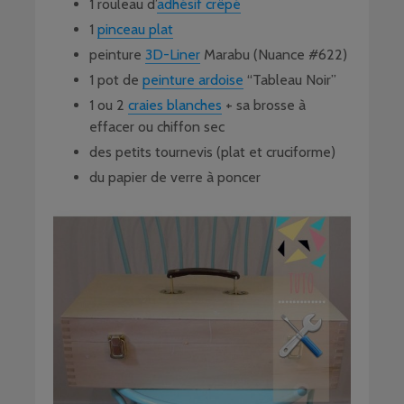
1 rouleau d’
adhésif crêpé
1
pinceau plat
peinture
3D-Liner
Marabu (Nuance #622)
1 pot de
peinture ardoise
“Tableau Noir”
1 ou 2
craies blanches
+ sa brosse à
effacer ou chiffon sec
des petits tournevis (plat et cruciforme)
du papier de verre à poncer