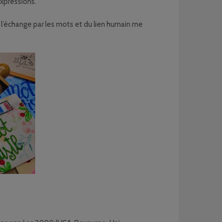
xpressions.
 de l’échange par les mots et du lien humain me