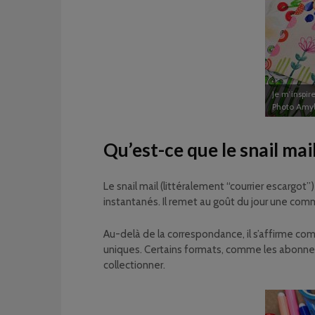
Je m’inspir
Photo Amy
Qu’est-ce que le snail mail
Le snail mail (littéralement “courrier escargot
instantanés. Il remet au goût du jour une com
Au-delà de la correspondance, il s’affirme com
uniques. Certains formats, comme les abonneme
collectionner.