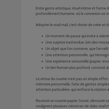
Entre geste artistique, rituel intime et forme 
profondément humaine, où la connexion se vit 
Adopter le snail mail, c’est choisir de créer et 
Un moment de pause qui invite à ralentir
Une surprise inattendue, loin des mess
Un objet que l’on conserve, que l’on reli
Une attention personnelle, qui témoigne 
Une expérience sensorielle (papier, en
Un lien humain plus profond, construit d
Le retour du courrier n’est pas un simple effet 
mémoire personnelle, faite de gestes simples
attention particulière, qui renforce la relation
Recevoir un courrier papier, l’ouvrir, découvri
soulignent plusieurs créatrices de clubs snail 