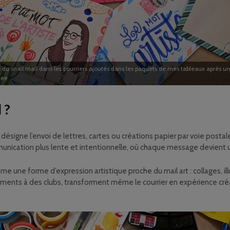
e du snail mail dans les courriers ajoutés dans les paquets de mes tableaux après u
lee
 ?
”) désigne l’envoi de lettres, cartes ou créations papier par voie pos
munication plus lente et intentionnelle, où chaque message devient 
me une forme d’expression artistique proche du mail art : collages, i
nts à des clubs, transforment même le courrier en expérience créati