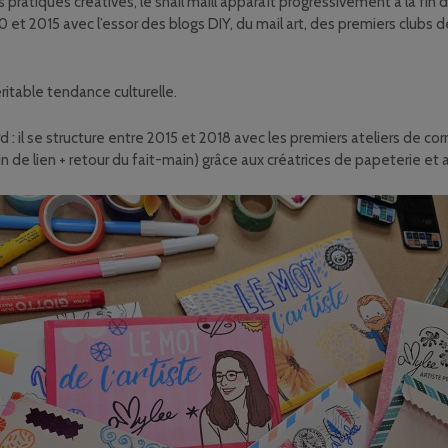
les pratiques créatives, le snail maill apparaît progressivement à la 
et 2015 avec l’essor des blogs DIY, du mail art, des premiers clubs 
ritable tendance culturelle.
d : il se structure entre 2015 et 2018 avec les premiers ateliers de c
e lien + retour du fait-main) grâce aux créatrices de papeterie et au