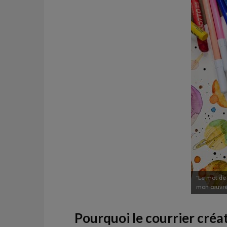
“Le mot de
mon œuvre
Pourquoi le courrier créati