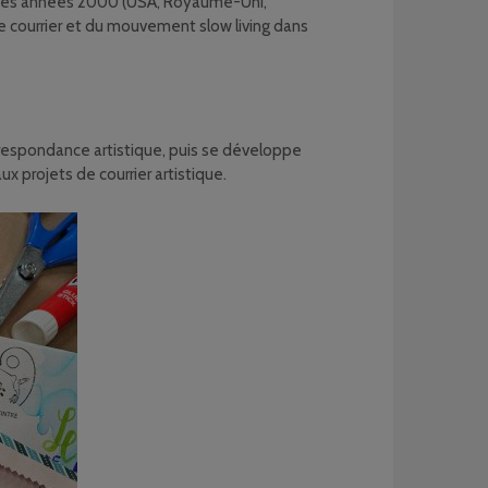
fin des années 2000 (USA, Royaume-Uni,
de courrier et du mouvement slow living dans
orrespondance artistique, puis se développe
x projets de courrier artistique.