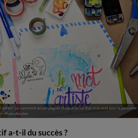
 l’artiste” ou comment accompagner chaque vente d’un mot écrit pour la personne q
 – Photo Amylee
f a-t-il du succès ?