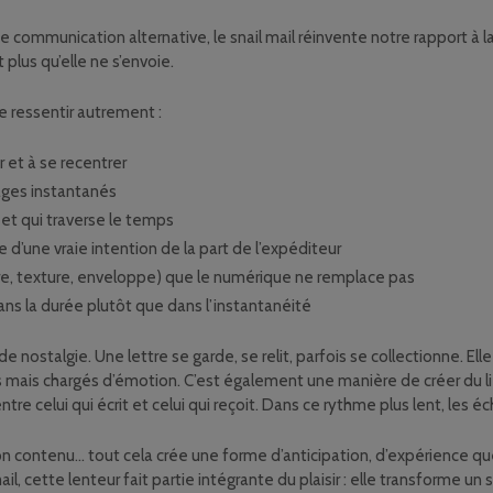
de communication alternative, le snail mail réinvente notre rapport à 
plus qu’elle ne s’envoie.
de ressentir autrement :
 et à se recentrer
ages instantanés
t et qui traverse le temps
d’une vraie intention de la part de l’expéditeur
cre, texture, enveloppe) que le numérique ne remplace pas
ans la durée plutôt que dans l’instantanéité
de nostalgie. Une lettre se garde, se relit, parfois se collectionne. Ell
 mais chargés d’émotion. C’est également une manière de créer du li
 entre celui qui écrit et celui qui reçoit. Dans ce rythme plus lent, le
r son contenu… tout cela crée une forme d’anticipation, d’expérience qu
mail, cette lenteur fait partie intégrante du plaisir : elle transform