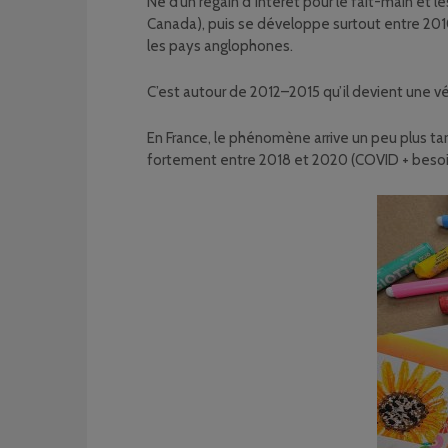
Né d’un regain d’intérêt pour le fait-main et 
Canada), puis se développe surtout entre 2010 
les pays anglophones.
C’est autour de 2012–2015 qu’il devient une vé
En France, le phénomène arrive un peu plus tar
fortement entre 2018 et 2020 (COVID + besoin d