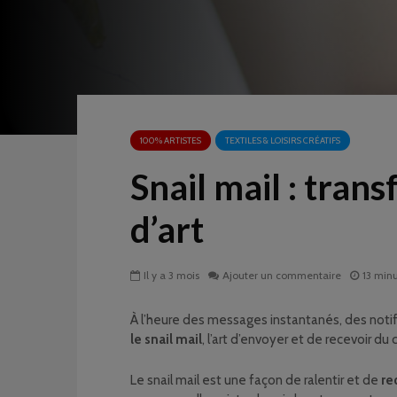
100% ARTISTES
TEXTILES & LOISIRS CRÉATIFS
Snail mail : tran
d’art
Il y a 3 mois
Ajouter un commentaire
13 minu
À l’heure des messages instantanés, des noti
le snail mail
, l’art d’envoyer et de recevoir du 
Le snail mail est une façon de ralentir et de
re