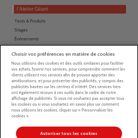
l’Atelier Géant
Tests & Produits
Stages
Évènements
Les magasins Géants
Choisir vos préférences en matière de cookies
Trouver nos magasins
Nous utilisons des cookies et des outils similaires pour faciliter
vos achats, fournir nos services, pour comprendre comment les
La newsletter des magasins
clients utilisent nos services afin de pouvoir apporter des
améliorations, et pour présenter des publicités, y compris des
Feuilleter le Guide
publicités basées sur les centres d’intérêt. Des services tiers
ont également recours à ces outils dans le cadre de notre
Gratuit : intégrer le Guide
affichage de publicités. Si vous ne souhaitez pas accepter tous
les cookies ou si vous souhaitez en savoir plus sur comment
Marques Beaux-Arts
nous utilisons les cookies, cliquer sur « Personnaliser les
cookies ».
Matériel pour l’aquarelle
Matériel pour l’acrylique
Autoriser tous les cookies
Matériel pour l’huile