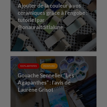
Ajouter de la couleur à vos
céramiques grâce à l’engobe :
tutoriel par
@onauraitditlalune
100% ARTISTES
PEINTURE
Gouache Sennelier “Les
Agapanthes” : l’avis de
Laurène Grisot