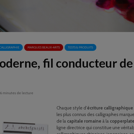
CALLIGRAPHIE
MARQUES BEAUX-ARTS
TESTS & PRODUITS
moderne, fil conducteur de
6 minutes de lecture
Chaque style d’
écriture calligraphique
les plus connus des calligraphes marquen
de la
capitale romaine
à la
copperplat
ligne directrice qui constitue une vérita