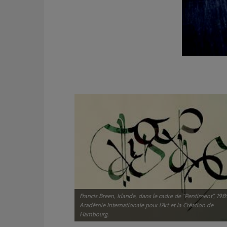
Francis Breen, Irlande, dans le cadre de “Pentiment”, 198
Académie Internationale pour l’Art et la Création de
Hambourg.