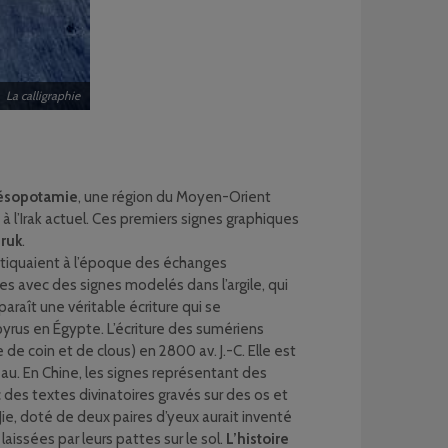
La calligraphie
sopotamie
, une région du Moyen-Orient
 à l’Irak actuel. Ces premiers signes graphiques
ruk
.
pratiquaient à l’époque des échanges
es avec des signes modelés dans l’argile, qui
pparaît une véritable écriture qui se
yrus en Égypte. L’écriture des sumériens
de coin et de clous) en 2800 av. J.-C. Elle est
seau. En Chine, les signes représentant des
des textes divinatoires gravés sur des os et
 Jie, doté de deux paires d’yeux aurait inventé
laissées par leurs pattes sur le sol.
L’histoire