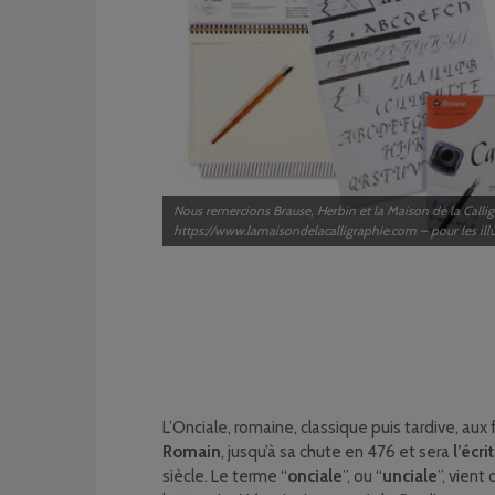
Nous remercions Brause, Herbin et la Maison de la Calli
https://www.lamaisondelacalligraphie.com – pour les illu
L’Onciale, romaine, classique puis tardive, au
Romain
, jusqu’à sa chute en 476 et sera
l’écr
siècle. Le terme “
onciale
”, ou “
unciale
”, vient