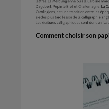
lettres. La Mérovingienne puis la Caroline marq
Dagobert, Pépin le Bref et Charlemagne.
La C
Carolingiens, est une transition entre les épo
siècles plus tard l’essor de la
calligraphie ang
Les écritures calligraphiques sont donc un fasci
Comment choisir son papie