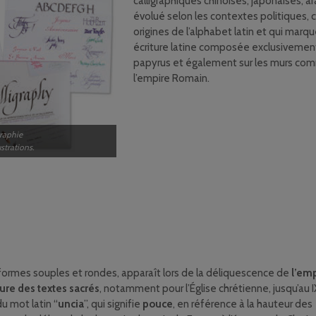
calligraphiques chinoises, japonaises, a
évolué selon les contextes politiques, c
origines de l’alphabet latin et qui marqu
écriture latine composée exclusiveme
papyrus et également sur les murs comm
l’empire Romain.
graphie
strations.
x formes souples et rondes, apparaît lors de la déliquescence de
l’emp
iture des textes sacrés
, notamment pour l’Église chrétienne, jusqu’au 
 du mot latin “
uncia
”, qui signifie
pouce
, en référence à la hauteur des