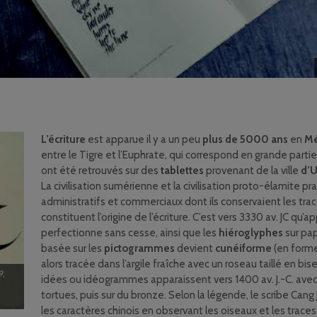
L’écriture
est apparue il y a un peu
plus de 5000 ans
en
Mé
entre le Tigre et l’Euphrate, qui correspond en grande partie
ont été retrouvés sur des
tablettes
provenant de la ville
d’U
La civilisation sumérienne et la civilisation proto-élamite 
administratifs et commerciaux dont ils conservaient les trac
constituent l’origine de l’écriture. C’est vers 3330 av. JC qu’a
perfectionne sans cesse, ainsi que les
hiéroglyphes
sur pap
basée sur les
pictogrammes
devient
cunéiforme
(en forme 
alors tracée dans l’argile fraîche avec un roseau taillé en bi
9,
idées ou idéogrammes apparaissent vers 1400 av. J.-C. avec 
tortues, puis sur du bronze. Selon la légende, le scribe Cang
les caractères chinois en observant les oiseaux et les traces 