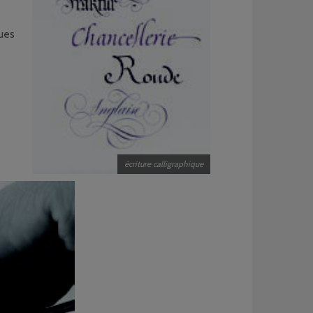
ques
écriture calligraphique