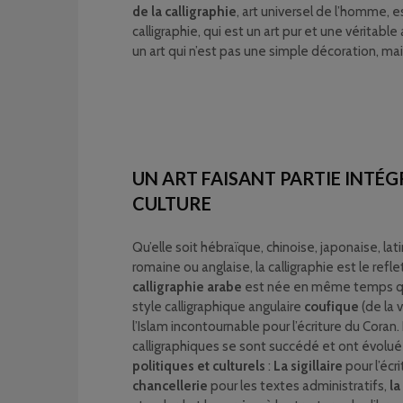
de la calligraphie
, art universel de l’homme, 
calligraphie, qui est un art pur et une véritable
un art qui n’est pas une simple décoration, ma
UN ART FAISANT PARTIE INTÉG
CULTURE
Qu’elle soit hébraïque, chinoise, japonaise, lat
romaine ou anglaise, la calligraphie est le refle
calligraphie arabe
est née en même temps q
style calligraphique angulaire
coufique
(de la v
l’Islam incontournable pour l’écriture du Coran.
calligraphiques se sont succédé et ont évolué
politiques et culturels
:
La sigillaire
pour l’écr
chancellerie
pour les textes administratifs,
la