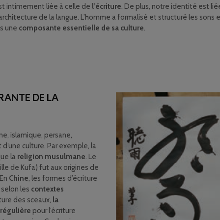
est intimement liée à celle de
l’écriture
. De plus, notre identité est lié
 architecture de la langue. L’homme a formalisé et structuré les sons en 
is une
composante essentielle de sa culture
.
RANTE DE LA
ine, islamique, persane,
t d’une culture. Par exemple, la
ue la
religion musulmane
. Le
ille de Kufa) fut aux origines de
 En
Chine
, les formes d’écriture
 selon les
contextes
iture des sceaux,
la
 régulière
pour l’écriture