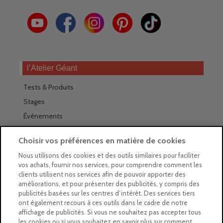
l’Atelier Géant
Tests & Produits
Stages
Évènements
Les magasins Géants
Choisir vos préférences en matière de cookies
Trouver nos magasins
Nous utilisons des cookies et des outils similaires pour faciliter
vos achats, fournir nos services, pour comprendre comment les
La newsletter des magasins
clients utilisent nos services afin de pouvoir apporter des
améliorations, et pour présenter des publicités, y compris des
Feuilleter le Guide
publicités basées sur les centres d’intérêt. Des services tiers
ont également recours à ces outils dans le cadre de notre
Gratuit : intégrer le Guide
affichage de publicités. Si vous ne souhaitez pas accepter tous
les cookies ou si vous souhaitez en savoir plus sur comment