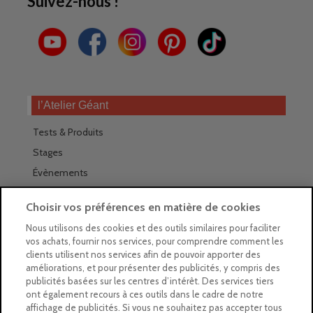
Suivez-nous !
l’Atelier Géant
Tests & Produits
Stages
Évènements
Les magasins Géants
Choisir vos préférences en matière de cookies
Trouver nos magasins
Nous utilisons des cookies et des outils similaires pour faciliter
vos achats, fournir nos services, pour comprendre comment les
La newsletter des magasins
clients utilisent nos services afin de pouvoir apporter des
améliorations, et pour présenter des publicités, y compris des
Feuilleter le Guide
publicités basées sur les centres d’intérêt. Des services tiers
ont également recours à ces outils dans le cadre de notre
Gratuit : intégrer le Guide
affichage de publicités. Si vous ne souhaitez pas accepter tous