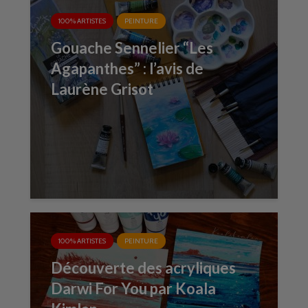
100% ARTISTES
PEINTURE
Gouache Sennelier “Les
Agapanthes” : l’avis de
Laurène Grisot
100% ARTISTES
PEINTURE
Découverte des acryliques
Darwi For You par Koala