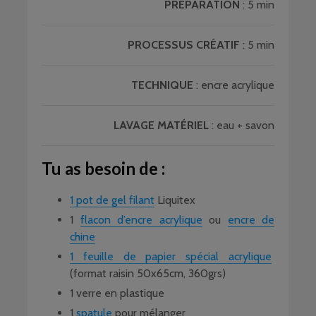
PRÉPARATION
: 5 min
PROCESSUS
CRÉATIF
: 5 min
TECHNIQUE
: encre acrylique
LAVAGE
MATÉRIEL
: eau + savon
Tu as besoin de :
1 pot de gel filant
Liquitex
1
flacon d’encre acrylique
ou
encre de
chine
1 feuille de papier spécial acrylique
(format raisin 50x65cm, 360grs)
1 verre en plastique
1
spatule
pour mélanger