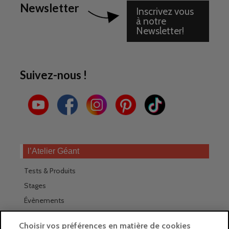
Newsletter
Inscrivez vous
à notre
Newsletter!
Suivez-nous !
l’Atelier Géant
Tests & Produits
Stages
Évènements
Les magasins Géants
Choisir vos préférences en matière de cookies