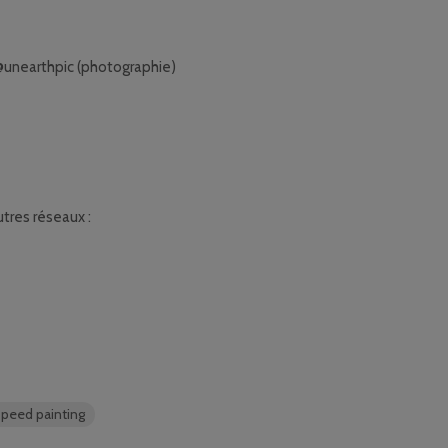
 @unearthpic (photographie)
tres réseaux :
speed painting