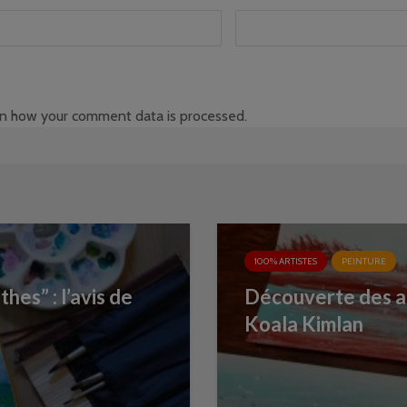
n how your comment data is processed
.
100% ARTISTES
PEINTURE
es” : l’avis de
Découverte des ac
Koala Kimlan