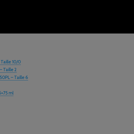
Taille 10/0
 Taille 2
50PL – Taille 6
 5×75 ml