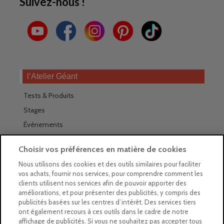
Suivez-nous !
l’Atelier Géant
Tests & Produits
Stages
Évènements
Les magasins Géants
Choisir vos préférences en matière de cookies
Trouver nos magasins
Nous utilisons des cookies et des outils similaires pour faciliter
vos achats, fournir nos services, pour comprendre comment les
La newsletter des magasins
clients utilisent nos services afin de pouvoir apporter des
améliorations, et pour présenter des publicités, y compris des
Feuilleter le Guide
publicités basées sur les centres d’intérêt. Des services tiers
ont également recours à ces outils dans le cadre de notre
Gratuit : intégrer le Guide
affichage de publicités. Si vous ne souhaitez pas accepter tous